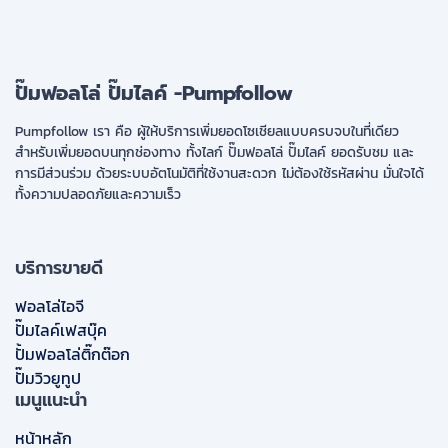
ปั๊มฟอลโล่ ปั๊มไลค์ -Pumpfollow
Pumpfollow เรา คือ ผู้ให้บริการเพิ่มยอดโซเชียลแบบครบจบในที่เดียว
สำหรับเพิ่มยอดบนทุกช่องทาง ทั้งไลก์ ปั๊มฟอลโล่ ปั๊มไลค์ ยอดรับชม และ
การมีส่วนร่วม ด้วยระบบอัตโนมัติที่ใช้งานสะดวก ไม่ต้องใช้รหัสผ่าน มั่นใจได้
ทั้งความปลอดภัยและความเร็ว
บริการขายดี
ฟอลโล่ไอจี
ปั๊มไลค์เฟสบุ๊ค
ปั้มฟอลโล่ติ๊กต๊อก
ปั๊มวิวยูทูป
เมนูแนะนำ
หน้าหลัก