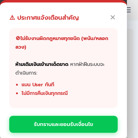
✕
⚠️ ประกาศแจ้งเตือนสำคัญ
🚫ไม่รับงานผิดกฎหมายทุกชนิด (พนัน/หลอก
ข้อตกลงและเงื่อนไขการให้บริการ
ลวง)
(Terms and Conditions of
Service)
ห้ามเติมเงินเข้ามาเด็ดขาด
หากฝ่าฝืนระบบจะ
ดำเนินการ:
1. คํารับรองของผู้ใช้บริการ
แบน User ทันที
ผู้ใช้บริการรับรองว่า จะไม่ใช้บริการเพื่อกระทํา
ไม่มีการคืนเงินทุกกรณี
การใด ๆ ที่ขัดต่อกฎหมาย ระเบียบ หรือข้อ
บังคับที่ใช้บังคับอยู่ ไม่ว่าในปัจจุบันหรืออนาคต
และจะไม่ใช้บริการในทางที่อาจก่อให้เกิดความ
รับทราบและยอมรับเงื่อนไข
เสียหายต่อผู้ให้บริการหรือบุคคลอื่น ในกรณีที่ผู้