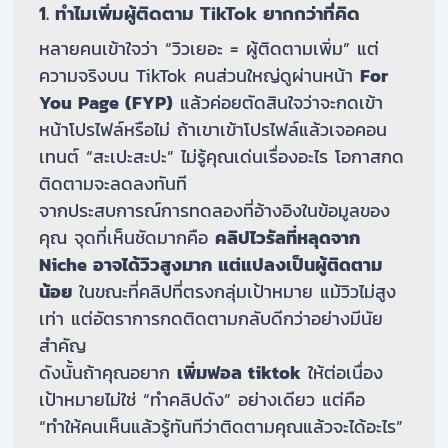
1. ทำไมเพิ่มผู้ติดตาม TikTok ยากกว่าที่คิด
หลายคนเข้าใจว่า “วิวเยอะ = ผู้ติดตามเพิ่ม” แต่
ความจริงบน TikTok คนส่วนใหญ่ดูผ่านหน้า
For
You Page (FYP)
แล้วค่อยตัดสินใจว่าจะกดเข้า
หน้าโปรไฟล์หรือไม่ ถ้าเขาเข้าโปรไฟล์แล้วเจอคอน
เทนต์ “สะเปะสะปะ” ไม่รู้คุณเด่นเรื่องอะไร โอกาสกด
ติดตามจะลดลงทันที
จากประสบการณ์การทดลองที่อ้างอิงในข้อมูลของ
คุณ จุดที่เห็นชัดมากคือ
คลิปไวรัลที่หลุดจาก
Niche อาจได้วิวสูงมาก แต่แปลงเป็นผู้ติดตาม
น้อย
ในขณะที่คลิปที่ตรงกลุ่มเป้าหมาย แม้วิวไม่สูง
เท่า แต่อัตราการกดติดตามกลับดีกว่าอย่างมีนัย
สำคัญ
ดังนั้นถ้าคุณอยาก
เพิ่มฟอล tiktok
ให้ต่อเนื่อง
เป้าหมายไม่ใช่ “ทำคลิปดัง” อย่างเดียว แต่คือ
“ทำให้คนเห็นแล้วรู้ทันทีว่าติดตามคุณแล้วจะได้อะไร”