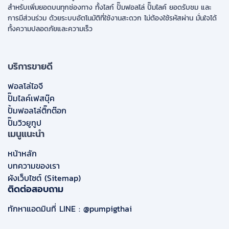
สำหรับเพิ่มยอดบนทุกช่องทาง ทั้งไลก์ ปั๊มฟอลโล่ ปั๊มไลค์ ยอดรับชม และ
การมีส่วนร่วม ด้วยระบบอัตโนมัติที่ใช้งานสะดวก ไม่ต้องใช้รหัสผ่าน มั่นใจได้
ทั้งความปลอดภัยและความเร็ว
บริการขายดี
ฟอลโล่ไอจี
ปั๊มไลค์เฟสบุ๊ค
ปั้มฟอลโล่ติ๊กต๊อก
ปั๊มวิวยูทูป
เมนูแนะนำ
หน้าหลัก
บทความของเรา
ผังเว็บไซต์ (Sitemap)
ติดต่อสอบถาม
ทักหาแอดมินที่ LINE : @pumpigthai