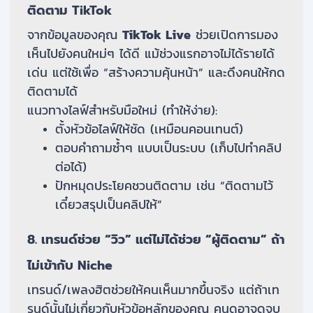
ติดตาม TikTok
จากข้อมูลของคุณ
TikTok Live
ช่วยเปิดการมอง
เห็นไปยังคนใหม่ๆ ได้ดี แม้ช่วงแรกอาจไม่ได้รายได้
เด่น แต่ใช้เพื่อ “สร้างความคุ้นหน้า” และดึงคนให้กด
ติดตามได้
แนวทางไลฟ์สำหรับมือใหม่ (ทำให้ง่าย):
ตั้งหัวข้อไลฟ์ให้ชัด (เหมือนคอนเทนต์)
ตอบคำถามซ้ำๆ แบบเป็นระบบ (เก็บไปทำคลิป
ต่อได้)
ปักหมุดประโยคชวนติดตาม เช่น “ติดตามไว้
เดี๋ยวสรุปเป็นคลิปให้”
8. เทรนด์ช่วย “วิว” แต่ไม่ได้ช่วย “ผู้ติดตาม” ถ้า
ไม่เข้ากับ Niche
เทรนด์/เพลงฮิตช่วยให้คนเห็นมากขึ้นจริง แต่ถ้าเท
รนด์นั้นไม่เกี่ยวกับหัวข้อหลักของคุณ คนดูอาจดูจบ