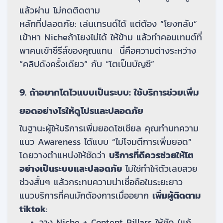
แล้วผ่าน ไม่กดติดตาม
หลักที่ปลอดภัย: เล่นเทรนด์ได้ แต่ต้อง “โยงกลับ”
เข้าหา Nicheถ้าโยงไม่ได้ ให้ข้าม แล้วทำคอนเทนต์ที่
พาคนเข้าซีรีส์ของคุณแทน นี่คือความต่างระหว่าง
“คลิปดังครั้งเดียว” กับ “โตเป็นบัญชี”
9. ถ้าอยากโตไวแบบเป็นระบบ: ใช้บริการช่วยเพิ่ม
ยอดอย่างไรให้ดูโปรและปลอดภัย
ในฐานะผู้ให้บริการเพิ่มยอดโซเชียล คุณทำบทความ
แนว Awareness ได้แบบ “ไม่โจมตีการเพิ่มยอด”
โดยวางตำแหน่งให้ชัดว่า
บริการที่ดีควรช่วยให้โต
อย่างเป็นระบบและปลอดภัย
ไม่ใช่ทำให้ตัวเลขสวย
ช่วงสั้นๆ แล้วกระทบความน่าเชื่อถือในระยะยาว
แนวบริการที่คนมักต้องการเมื่ออยาก
เพิ่มผู้ติดตาม
tiktok
:
วาง Niche + Content Pillars ให้ชัด (แก้