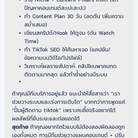
ปัญหาคอนเทนต์สะเปะสะปะ)
ทำ Content Plan 30 วัน (ลดตัน เพิ่มความ
สม่ำเสมอ)
เขียนสคริปต์/Hook ให้ดูจบ (ดัน Watch
Time)
ทำ TikTok SEO ให้ค้นหาเจอ (แคปชัน/
ข้อความบนวิดีโอ/โปรไฟล์)
วิเคราะห์ผลรายสัปดาห์: คลิปไหนพาคนกด
ติดตามมากสุด แล้วทำซ้ำอย่างมีระบบ
ถ้าคุณมีทีมบริการอยู่แล้ว แนะนำให้สื่อสารว่า “เรา
ช่วยวางระบบและเร่งการเติบโต” มากกว่าการพูดแค่
“ปั้มผู้ติดตาม tiktok” เพราะคนซื้อจริงอยากได้
ผลลัพธ์ที่ยืนระยะและต่อยอดได้
สุดท้าย
ถ้าคุณอยากโตไวแบบไม่ต้องลองผิดลองถูก
เองทั้งหมด การมีทีมช่วยวางแผนคอนเทนต์ + ปรับ