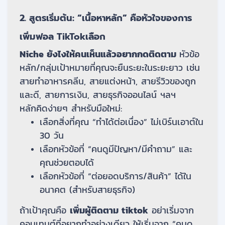
2. สูตรเริ่มต้น: “เนื้อหาหลัก” คือหัวใจของการ
เพิ่มฟอล TikTokเลือก
Niche ยังไงให้คนเห็นแล้วอยากกดติดตาม
หัวข้อ
หลัก/กลุ่มเป้าหมายที่คุณจะยืนระยะในระยะยาว เช่น
สายทำอาหารคลีน, สายแต่งหน้า, สายรีวิวของถูก
และดี, สายการเงิน, สายธุรกิจออนไลน์ ฯลฯ
หลักคิดง่ายๆ สำหรับมือใหม่:
เลือกสิ่งที่คุณ “ทำได้ต่อเนื่อง” ไม่เบิร์นเอาต์ใน
30 วัน
เลือกหัวข้อที่ “คนดูมีปัญหา/มีคำถาม” และ
คุณช่วยตอบได้
เลือกหัวข้อที่ “ต่อยอดบริการ/สินค้า” ได้ใน
อนาคต (สำหรับสายธุรกิจ)
ถ้าเป้าคุณคือ
เพิ่มผู้ติดตาม tiktok
อย่าเริ่มจาก
คอนเทนต์ที่อยากทำอย่างเดียว ให้เริ่มจาก “คนดู