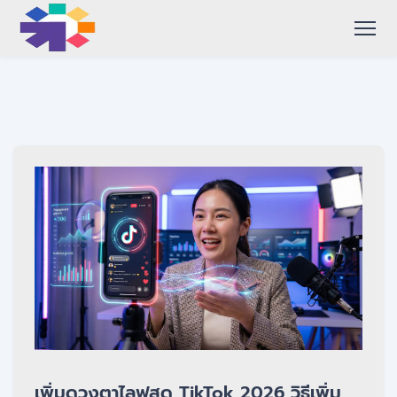
เพิ่มดวงตาไลฟสด TikTok 2026 วิธีเพิ่ม