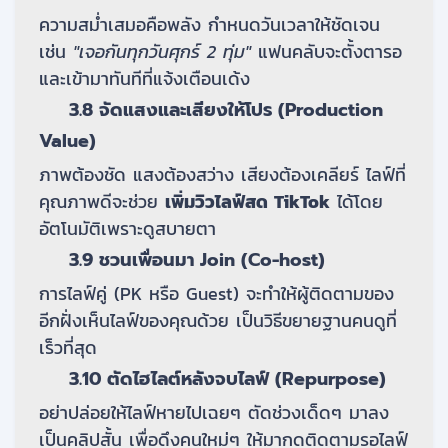
ความสม่ำเสมอคือพลัง กำหนดวันเวลาให้ชัดเจน
เช่น
"เจอกันทุกวันศุกร์ 2 ทุ่ม"
แฟนคลับจะตั้งตารอ
และเข้ามาทันทีที่แจ้งเตือนเด้ง
3.8 จัดแสงและเสียงให้โปร (Production
Value)
ภาพต้องชัด แสงต้องสว่าง เสียงต้องเคลียร์ ไลฟ์ที่
คุณภาพดีจะช่วย
เพิ่มวิวไลฟ์สด TikTok
ได้โดย
อัตโนมัติเพราะดูสบายตา
3.9 ชวนเพื่อนมา Join (Co-host)
การไลฟ์คู่ (PK หรือ Guest) จะทำให้ผู้ติดตามของ
อีกฝั่งเห็นไลฟ์ของคุณด้วย เป็นวิธีขยายฐานคนดูที่
เร็วที่สุด
3.10 ตัดไฮไลต์หลังจบไลฟ์ (Repurpose)
อย่าปล่อยให้ไลฟ์หายไปเฉยๆ ตัดช่วงเด็ดๆ มาลง
เป็นคลิปสั้น เพื่อดึงคนใหม่ๆ ให้มากดติดตามรอไลฟ์