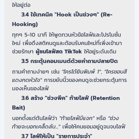
ให้อยู่ต่อ
3.4 ใช้เทคนิค "Hook เป็นช่วงๆ" (Re-
Hooking)
ทุกๆ 5-10 นาที ให้พูดทวนหัวข้อไลฟ์และโปรโมชั่น
ใหม่ เพื่อดึงสติคนดูและต้อนรับคนใหม่ที่เพิ่งเข้ามา
ช่วยรักษา
ผู้ชมไลฟ์สด TikTok
ให้อยู่ระดับเดิม
3.5 กระตุ้นคอมเมนต์ด้วยคำถามปลายปิด
ถามคำถามง่ายๆ เช่น
"ใครได้ยินพิมพ์ 1"
,
"ใครชอบสี
แดงกดหัวใจ"
การขยับนิ้วของคนดูจะช่วยกระตุ้นการ
มองเห็นของไลฟ์
3.6 สร้าง "ช่วงพีค" ท้ายไลฟ์ (Retention
Bait)
บอกตั้งแต่ต้นไลฟ์ว่า
"ท้ายไลฟ์มีแจก"
หรือ
"ช่วง
ท้ายจะบอกเคล็ดลับ..."
เพื่อให้คนยอมอยู่ดูจนจบไลฟ์
3.7 ไลฟ์ให้เป็น "รายการประจำ"