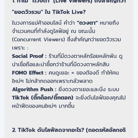
1. ทำไม "ดวงตา" (Live Viewers) ถึงสำคัญกว่า
"ยอดวิวรวม" ใน TikTok Live?
ในวงการแม่ค้าออนไลน์ คำว่า
"ดวงตา"
หมายถึง
จำนวนคนที่กำลังดูไลฟ์อยู่ ณ ขณะนั้น
(Concurrent Viewers) ซึ่งสำคัญกว่ายอดวิวรวม
เพราะ :
Social Proof :
ร้านที่มีดวงตาหลักร้อยหลักพัน ดู
น่าเชื่อถือและน่าซื้อกว่าร้านที่มีดวงตาหลักสิบ
FOMO Effect :
คนดูเยอะ = ของต้องดี ทำให้คน
ใหม่ๆ ไม่กล้ากดออกเพราะกลัวพลาด
Algorithm Push :
ยิ่งดวงตาเยอะและนิ่ง ระบบ
TikTok (ติ๊กต็อก/ติ๊กตอก)
จะยิ่งดันไลฟ์ของคุณไป
หน้าฟีดของคนใหม่ๆ มากขึ้น
2. TikTok ดันไลฟ์สดจากอะไร? (ถอดรหัสอัลกอริ