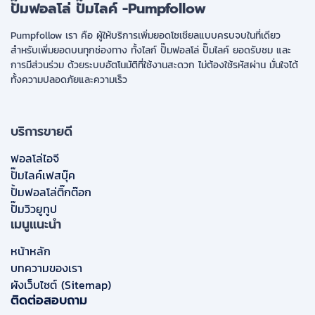
ปั๊มฟอลโล่ ปั๊มไลค์ -Pumpfollow
Pumpfollow เรา คือ ผู้ให้บริการเพิ่มยอดโซเชียลแบบครบจบในที่เดียว
สำหรับเพิ่มยอดบนทุกช่องทาง ทั้งไลก์ ปั๊มฟอลโล่ ปั๊มไลค์ ยอดรับชม และ
การมีส่วนร่วม ด้วยระบบอัตโนมัติที่ใช้งานสะดวก ไม่ต้องใช้รหัสผ่าน มั่นใจได้
ทั้งความปลอดภัยและความเร็ว
บริการขายดี
ฟอลโล่ไอจี
ปั๊มไลค์เฟสบุ๊ค
ปั้มฟอลโล่ติ๊กต๊อก
ปั๊มวิวยูทูป
เมนูแนะนำ
หน้าหลัก
บทความของเรา
ผังเว็บไซต์ (Sitemap)
ติดต่อสอบถาม