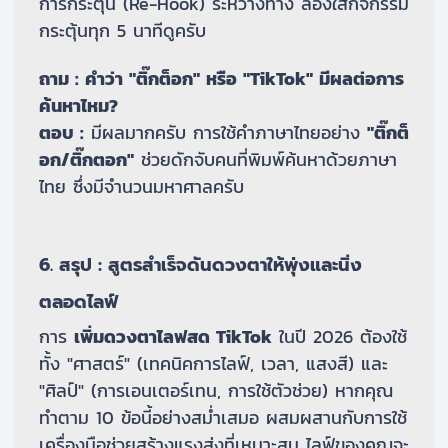
การกระตุ้น (Re-Hook) ระหว่างทาง ลองใส่กิจกรรม
กระตุ้นทุก 5 นาทีดูครับ
ถาม : คำว่า "ติ๊กต็อก" หรือ "TikTok" มีผลต่อการ
ค้นหาไหม?
ตอบ :
มีผลมากครับ การใช้คำภาษาไทยอย่าง
"ติ๊กต็
อก/ติ๊กตอก"
ช่วยดักจับคนที่พิมพ์ค้นหาด้วยภาษา
ไทย ซึ่งมีจำนวนมหาศาลครับ
6. สรุป : สูตรสำเร็จดันดวงตาให้พุ่งและนิ่ง
ตลอดไลฟ์
การ
เพิ่มดวงตาไลฟสด TikTok
ในปี 2026 ต้องใช้
ทั้ง "ศาสตร์" (เทคนิคการไลฟ์, เวลา, แสงสี) และ
"ศิลป์" (การเอนเตอร์เทน, การใช้ตัวช่วย) หากคุณ
ทำตาม 10 ข้อนี้อย่างสม่ำเสมอ ผสมผสานกับการใช้
เครื่องมือช่วยสร้างแรงส่งที่เหมาะสม ไลฟ์ของคุณจะ