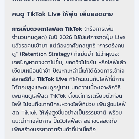
คนดู TikTok Live ให้พุ่ง เพิ่มยอดขาย
การเพิ่มดวงตาไลฟสด TikTok
(หรือการเพิ่ม
จำนวนคนดูสด) ในปี 2026 ไม่ใช่แค่การกดปุ่ม Live
แล้วรอคนเข้ามา แต่ต้องอาศัยกลยุทธ์ "การตรึงคน
ดู" (Retention Strategy) ที่แม่นยำ ไม่ว่าคุณจะ
เจอปัญหาดวงตาไม่ขึ้น, ยอดวิวไม่ขยับ หรือไลฟ์แล้ว
เงียบเหมือนป่าช้า ปัญหาเหล่านี้แก้ได้ด้วยการเข้าใจ
อัลกอริทึม
TikTok Live
ที่ให้คะแนนกับไลฟ์ที่มีการ
โต้ตอบสูงและคนดูอยู่นาน บทความนี้จะเจาะลึกวิธี
เพิ่มคนดูไลฟ์สด TikTok ตั้งแต่การเตรียมตัวก่อน
ไลฟ์ ไปจนถึงเทคนิคระหว่างไลฟ์ที่ช่วย เพิ่มผู้ชมไลฟ์
สด TikTok ให้พุ่งสูงขึ้นอย่างเป็นธรรมชาติ พร้อม
แนะนำทางลัดการ ปั้มวิวไลฟ์สด อย่างปลอดภัย
เพื่อสร้างบรรยากาศร้านค้าที่น่าเชื่อถือ