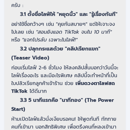
ครับ :
3.1 ตั้งชื่อไลฟ์ให้ "หยุดนิ้ว" และ "รู้เรื่องทันที"
อย่าใช้ชื่อกว้างๆ เช่น "คุยกันสบายๆ" แต่ให้เจาะจง
ไปเลย เช่น
"สอนยิงแอด TikTok จบใน 10 นาที"
หรือ
"แจกโปรลับ เฉพาะในไลฟ์!"
3.2 ปลุกกระแสด้วย "คลิปเรียกแขก"
(Teaser Video)
ก่อนเริ่มไลฟ์ 2-6 ชั่วโมง ให้ลงคลิปสั้นบอกว่าวันนี้จะ
ไลฟ์เรื่องอะไร และมีอะไรพิเศษ คลิปนี้จะทำหน้าที่เป็น
ใบปลิวเรียกลูกค้าเข้าร้าน ช่วย
เพิ่มดวงตาไลฟสด
TikTok
ได้ดีมาก
3.3 5 นาทีแรกคือ "นาทีทอง" (The Power
Start)
ห้ามเปิดไลฟ์แล้วนั่งเงียบรอคน! ให้พูดทันที ทักทาย
คนที่เข้ามา บอกสิทธิพิเศษ เพื่อตรึงคนที่หลงเข้ามา