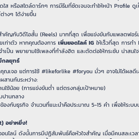
สดใส หรือสไตล์ดาร์กๆ การมีธีมที่ชัดเจนจะทำให้หน้า Profile ด
างๆ ได้ง่ายขึ้น
ำคัญกับวิดีโอสั้น (Reels) มากที่สุด เพื่อแข่งขันกับแพลตฟอร์
ายเท่าตัว หากคุณต้องการ
เพิ่มยอดไลค์ IG
ให้เร็วที่สุด การทำ 
ำเป็น พยายามใช้เพลงที่กำลังฮิต และตัดต่อให้กระชับ น่าสนใจ
กลยุทธ์
เจอ แต่การใช้ #likeforlike #foryou มั่วๆ อาจไม่ได้ผลดีเสมอ
สมผสานกันระหว่าง:
คนใช้น้อย (การแข่งขันต่ำ แต่ตรงกลุ่มเป้าหมาย)
ยมปานกลาง
วข้องกับธุรกิจ จำนวนที่แนะนำคือประมาณ 5-15 คำ เพื่อให้ระบบนำ
อย่าหยิ่ง!
ออนไลน์ ดังนั้นการมีปฏิสัมพันธ์คือหัวใจสำคัญ เมื่อมีคนสละ