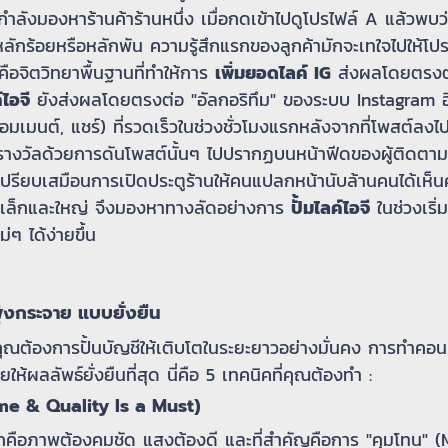
่กำลังมองหาร้านค้าร้านหนึ่ง เมื่อกดเข้าไปดูโปรไฟล์ A แล้วพบ
ลักร้อยหรือหลักพัน ความรู้สึกแรกของลูกค้ามักจะเทใจไปให้โปรไฟ
คือจิตวิทยาพื้นฐานที่ทำให้การ
เพิ่มยอดไลค์ IG
ส่งผลโดยตรงต่อ
์ไอจี
ยังส่งผลโดยตรงต่อ "อัลกอริทึม" ของระบบ Instagram 
เมนต์, แชร์) ที่รวดเร็วในช่วงชั่วโมงแรกหลังจากที่โพสต์ลงไป 
รางวัลด้วยการดันโพสต์นั้นๆ ไปปรากฏบนหน้าฟีดของผู้ติดตามมา
เปรียบเสมือนการเปิดประตูร้านให้คนแปลกหน้านับล้านคนได้เห็
นด์เล็กและใหญ่ จึงมองหาทางลัดอย่างการ
ปั้มไลค์ไอจี
ในช่วงเริ่
่ๆ ได้ง่ายขึ้น
ุ่งกระจาย แบบยั่งยืน
คุณต้องการปั้นบัญชีให้เติบโตในระยะยาวอย่างมั่นคง การทำคอน
ยให้ผลลัพธ์ยั่งยืนที่สุด นี่คือ 5 เทคนิคที่คุณต้องทำ :
me & Quality Is a Must)
นแรกคือภาพต้องคมชัด แสงต้องดี และที่สำคัญคือการ "คุมโทน" 