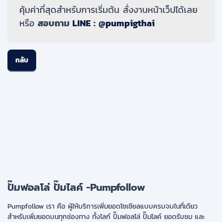
คุ้มค่าที่สุดสำหรับการเริ่มต้น สั่งงานหน้าเว็ปได้เลย
หรือ
สอบถาม
LINE : @pumpigthai
กลับ
ปั๊มฟอลโล่ ปั๊มไลค์ -Pumpfollow
Pumpfollow เรา คือ ผู้ให้บริการเพิ่มยอดโซเชียลแบบครบจบในที่เดียว
สำหรับเพิ่มยอดบนทุกช่องทาง ทั้งไลก์ ปั๊มฟอลโล่ ปั๊มไลค์ ยอดรับชม และ