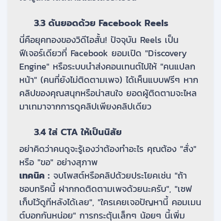
3.3 ดันยอดด้วย Facebook Reels
นี่คือยุคทองของวิดีโอสั้น! ปัจจุบัน Reels เป็น
ฟีเจอร์เดียวที่ Facebook ยอมเปิด "Discovery
Engine" หรือระบบนำส่งคอนเทนต์ไปให้ "คนแปลก
หน้า" (คนที่ยังไม่ติดตามเพจ) ได้เห็นแบบฟรีๆ หาก
คลิปของคุณสนุกหรือน่าสนใจ ยอดผู้ติดตามจะไหล
มาเทมาจากการดูคลิปเพียงคลิปเดียว
3.4 ใส่ CTA ให้เป็นนิสัย
อย่าคิดว่าคนดูจะรู้เองว่าต้องทำอะไร คุณต้อง "สั่ง"
หรือ "ขอ" อย่างสุภาพ
เทคนิค :
จบโพสต์หรือคลิปด้วยประโยคเช่น "ถ้า
ชอบทริคนี้ ฝากกดติดตามเพจด้วยนะครับ", "เซฟ
เก็บไว้ดูทีหลังได้เลย", "ใครเคยเจอปัญหานี้ คอมเมน
ต์บอกกันหน่อย" การกระตุ้นเล็กๆ น้อยๆ นี้เพิ่ม