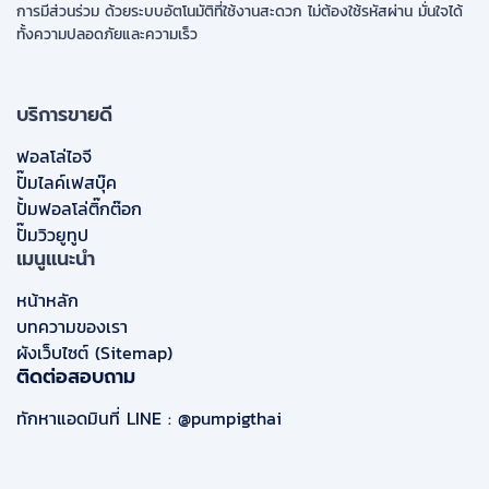
การมีส่วนร่วม ด้วยระบบอัตโนมัติที่ใช้งานสะดวก ไม่ต้องใช้รหัสผ่าน มั่นใจได้
ทั้งความปลอดภัยและความเร็ว
บริการขายดี
ฟอลโล่ไอจี
ปั๊มไลค์เฟสบุ๊ค
ปั้มฟอลโล่ติ๊กต๊อก
ปั๊มวิวยูทูป
เมนูแนะนำ
หน้าหลัก
บทความของเรา
ผังเว็บไซต์ (Sitemap)
ติดต่อสอบถาม
ทักหาแอดมินที่ LINE : @pumpigthai