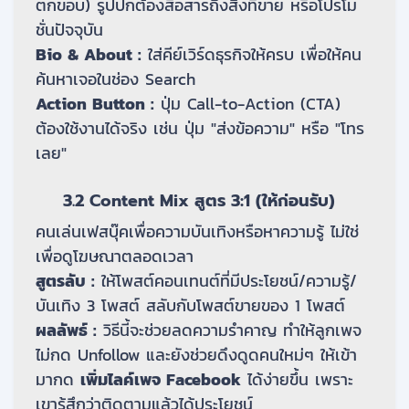
ตกขอบ) รูปปกต้องสื่อสารถึงสิ่งที่ขาย หรือโปรโม
ชั่นปัจจุบัน
Bio & About :
ใส่คีย์เวิร์ดธุรกิจให้ครบ เพื่อให้คน
ค้นหาเจอในช่อง Search
Action Button :
ปุ่ม Call-to-Action (CTA)
ต้องใช้งานได้จริง เช่น ปุ่ม "ส่งข้อความ" หรือ "โทร
เลย"
3.2 Content Mix สูตร 3:1 (ให้ก่อนรับ)
คนเล่นเฟสบุ๊คเพื่อความบันเทิงหรือหาความรู้ ไม่ใช่
เพื่อดูโฆษณาตลอดเวลา
สูตรลับ :
ให้โพสต์คอนเทนต์ที่มีประโยชน์/ความรู้/
บันเทิง 3 โพสต์ สลับกับโพสต์ขายของ 1 โพสต์
ผลลัพธ์ :
วิธีนี้จะช่วยลดความรำคาญ ทำให้ลูกเพจ
ไม่กด Unfollow และยังช่วยดึงดูดคนใหม่ๆ ให้เข้า
มากด
เพิ่มไลค์เพจ Facebook
ได้ง่ายขึ้น เพราะ
เขารู้สึกว่าติดตามแล้วได้ประโยชน์